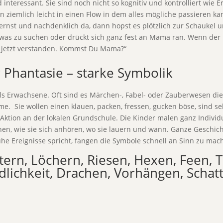
 interessant. Sie sind noch nicht so kognitiv und kontrolliert wie
emlich leicht in einen Flow in dem alles mögliche passieren kann.
ernst und nachdenklich da, dann hopst es plötzlich zur Schaukel 
twas zu suchen oder drückt sich ganz fest an Mama ran. Wenn der Pr
das jetzt verstanden. Kommst Du Mama?“
Phantasie – starke Symbolik
ls Erwachsene. Oft sind es Märchen-, Fabel- oder Zauberwesen di
e. Sie wollen einen klauen, packen, fressen, gucken böse, sind sehr
Aktion an der lokalen Grundschule. Die Kinder malen ganz Individu
chen, wie sie sich anhören, wo sie lauern und wann. Ganze Geschi
he Ereignisse spricht, fangen die Symbole schnell an Sinn zu mach
tern, Löchern, Riesen, Hexen, Feen, Tr
lichkeit, Drachen, Vorhängen, Schatt