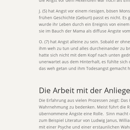
die Angst vor dem Hexenofen war noch als Ein
J. (5) hat Angst vor einem riesigen, bösen Mons
frühen Geschichte (Geburt) passt es nicht. Es g
wurde ihr Leben durch ein Ereignis von eine
sie im Bauch der Mama als diffuse Ängste vom Ki
O. (7) hat Angst alleine zu sein. Sobald er 
ihm weh zu tun und alles durcheinander zu bri
hatte sich nicht mit dem Kopf nach unten ge
unerwartet aus dem Hinterhalt, es fühlte sich
das weh getan und ihm Todesangst gemacht hat 
Die Arbeit mit der Anlie
Die Erfahrung aus vielen Prozessen zeigt: Das 
Wahrnehmung zu bedenken. Meist führt die R
übernommene Ängste eine Rolle. Sinn macht es
zum Beispiel Literatur von Ludwig Janus, Wil
mit einer Psyche und einer erstaunlichen Wah