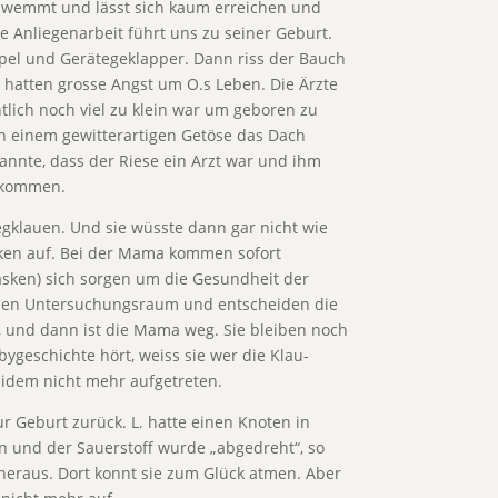
schwemmt und lässt sich kaum erreichen und
e Anliegenarbeit führt uns zu seiner Geburt.
mpel und Gerätegeklapper. Dann riss der Bauch
 hatten grosse Angst um O.s Leben. Die Ärzte
tlich noch viel zu klein war um geboren zu
ach einem gewitterartigen Getöse das Dach
annte, dass der Riese ein Arzt war und ihm
e kommen.
wegklauen. Und sie wüsste dann gar nicht wie
sken auf. Bei der Mama kommen sofort
asken) sich sorgen um die Gesundheit der
einen Untersuchungsraum und entscheiden die
, und dann ist die Mama weg. Sie bleiben noch
ygeschichte hört, weiss sie wer die Klau-
seidem nicht mehr aufgetreten.
ur Geburt zurück. L. hatte einen Knoten in
 und der Sauerstoff wurde „abgedreht“, so
heraus. Dort konnt sie zum Glück atmen. Aber