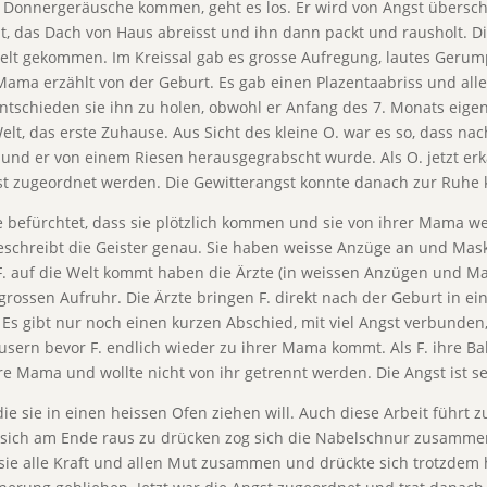
sten Donnergeräusche kommen, geht es los. Er wird von Angst über
t, das Dach von Haus abreisst und ihn dann packt und rausholt. Di
e Welt gekommen. Im Kreissal gab es grosse Aufregung, lautes Geru
ama erzählt von der Geburt. Es gab einen Plazentaabriss und alle
entschieden sie ihn zu holen, obwohl er Anfang des 7. Monats eigen
elt, das erste Zuhause. Aus Sicht des kleine O. war es so, dass n
und er von einem Riesen herausgegrabscht wurde. Als O. jetzt erk
Angst zugeordnet werden. Die Gewitterangst konnte danach zur Ruh
Sie befürchtet, dass sie plötzlich kommen und sie von ihrer Mama 
beschreibt die Geister genau. Sie haben weisse Anzüge an und Ma
. auf die Welt kommt haben die Ärzte (in weissen Anzügen und M
rossen Aufruhr. Die Ärzte bringen F. direkt nach der Geburt in 
 Es gibt nur noch einen kurzen Abschied, mit viel Angst verbunden
sern bevor F. endlich wieder zu ihrer Mama kommt. Als F. ihre Bab
ihre Mama und wollte nicht von ihr getrennt werden. Die Angst ist 
die sie in einen heissen Ofen ziehen will. Auch diese Arbeit führt z
 sich am Ende raus zu drücken zog sich die Nabelschnur zusammen
ie alle Kraft und allen Mut zusammen und drückte sich trotzdem 