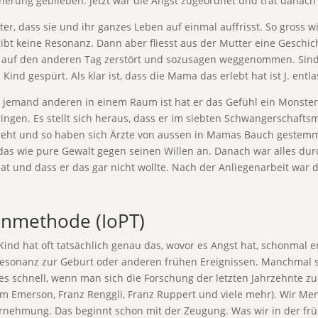
nerung geblieben. Jetzt war die Angst zugeordnet und trat danach
ter, dass sie und ihr ganzes Leben auf einmal auffrisst. So gross wi
ibt keine Resonanz. Dann aber fliesst aus der Mutter eine Geschicht
m auf den anderen Tag zerstört und sozusagen weggenommen. Sind 
nd gespürt. Als klar ist, dass die Mama das erlebt hat ist J. entla
ohne jemand anderen in einem Raum ist hat er das Gefühl ein Mons
ngen. Es stellt sich heraus, dass er im siebten Schwangerschafts
dreht und so haben sich Ärzte von aussen in Mamas Bauch gestemm
 das wie pure Gewalt gegen seinen Willen an. Danach war alles dur
und dass er das gar nicht wollte. Nach der Anliegenarbeit war die 
genmethode (IoPT)
Kind hat oft tatsächlich genau das, wovor es Angst hat, schonmal er
esonanz zur Geburt oder anderen frühen Ereignissen. Manchmal 
 schnell, wenn man sich die Forschung der letzten Jahrzehnte zu
liam Emerson, Franz Renggli, Franz Ruppert und viele mehr). Wir 
rnehmung. Das beginnt schon mit der Zeugung. Was wir in der frü