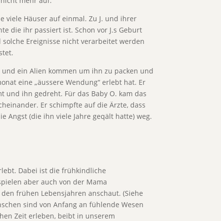
 nicht mehr auf.
e viele Häuser auf einmal. Zu J. und ihrer
e die ihr passiert ist. Schon vor J.s Geburt
solche Ereignisse nicht verarbeitet werden
stet.
ter und ein Alien kommen um ihn zu packen und
monat eine „äussere Wendung“ erlebt hat. Er
t und ihn gedreht. Für das Baby O. kam das
cheinander. Er schimpfte auf die Ärzte, dass
Angst (die ihn viele Jahre geqält hatte) weg.
lebt. Dabei ist die frühkindliche
spielen aber auch von der Mama
 den frühen Lebensjahren anschaut. (Siehe
Menschen sind von Anfang an fühlende Wesen
hen Zeit erleben, beibt in unserem