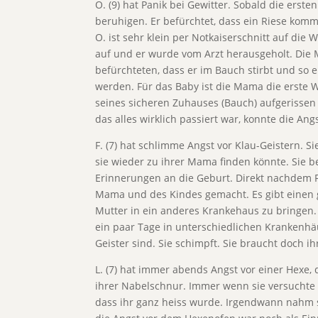
O. (9) hat Panik bei Gewitter. Sobald die er
beruhigen. Er befürchtet, dass ein Riese komm
O. ist sehr klein per Notkaiserschnitt auf di
auf und er wurde vom Arzt herausgeholt. Die M
befürchteten, dass er im Bauch stirbt und so 
werden. Für das Baby ist die Mama die erste W
seines sicheren Zuhauses (Bauch) aufgerissen 
das alles wirklich passiert war, konnte die 
F. (7) hat schlimme Angst vor Klau-Geistern. 
sie wieder zu ihrer Mama finden könnte. Sie 
Erinnerungen an die Geburt. Direkt nachdem F
Mama und des Kindes gemacht. Es gibt einen g
Mutter in ein anderes Krankehaus zu bringen.
ein paar Tage in unterschiedlichen Krankenhäu
Geister sind. Sie schimpft. Sie braucht doch 
L. (7) hat immer abends Angst vor einer Hexe, 
ihrer Nabelschnur. Immer wenn sie versuchte
dass ihr ganz heiss wurde. Irgendwann nahm s